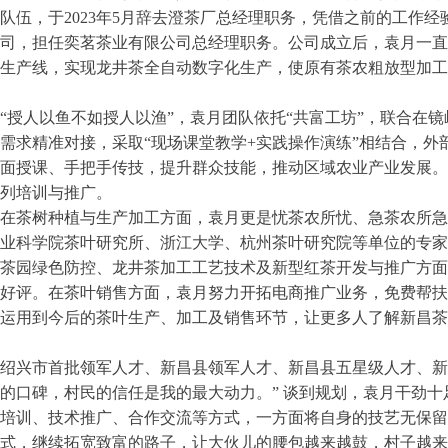
队伍，于2023年5月辞去澄茶厂总经理职务，凭借之前的工作
司，担任奕茗茶业有限公司总经理职务。公司成立后，袁月一直
生产线，实现龙井茶全自动数字化生产，使原有茶农粗放型加工
“授人以鱼不如授人以渔”，袁月团队依托“共富工坊”，联合在镜
需求精准对接，采取“现场课堂教学+实践操作演练”相结合，
面授课、手把手传技，提升群众技能，推动区域农业产业发展。
列培训与推广。
在茶树种植与生产加工方面，袁月更是忧茶农所忧、急茶农所急
业科学院茶叶研究所、浙江大学、杭州茶叶研究院等单位的专家及
茶园绿色防控、龙井茶加工工艺技术及新型红茶开发与推广方面
好评。在茶叶销售方面，袁月努力开拓电商推广业务，免费帮扶
运用到今后的茶叶生产、加工及销售环节，让更多人了解新昌茶
绍兴市首批领军人才、新昌县领军人才、新昌县五星级人才、新
的口碑，村民的信任是我的最大动力。” 谈到规划，袁月干劲
培训、技术推广、合作交流等方式，一方面将自身的技艺无保留
式，继续拓宽致富的路子，让大伙儿的腰包越来越鼓，村子越来