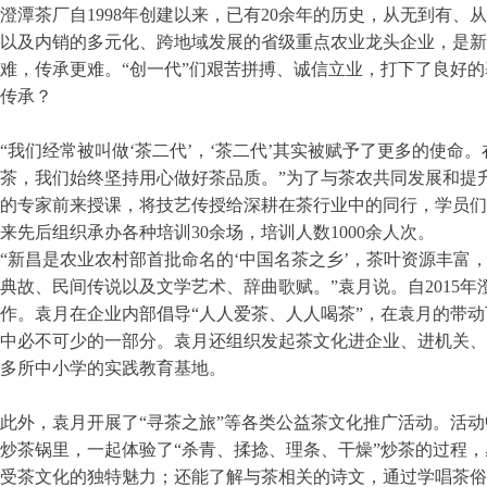
澄潭茶厂自1998年创建以来，已有20余年的历史，从无到有
以及内销的多元化、跨地域发展的省级重点农业龙头企业，是新
难，传承更难。“创一代”们艰苦拼搏、诚信立业，打下了良好
传承？
“我们经常被叫做‘茶二代’，‘茶二代’其实被赋予了更多的使
茶，我们始终坚持用心做好茶品质。”为了与茶农共同发展和提
的专家前来授课，将技艺传授给深耕在茶行业中的同行，学员们
来先后组织承办各种培训30余场，培训人数1000余人次。
“新昌是农业农村部首批命名的‘中国名茶之乡’，茶叶资源丰
典故、民间传说以及文学艺术、辞曲歌赋。”袁月说。自2015
作。袁月在企业内部倡导“人人爱茶、人人喝茶”，在袁月的带
中必不可少的一部分。袁月还组织发起茶文化进企业、进机关、进
多所中小学的实践教育基地。
此外，袁月开展了“寻茶之旅”等各类公益茶文化推广活动。活
炒茶锅里，一起体验了“杀青、揉捻、理条、干燥”炒茶的过程
受茶文化的独特魅力；还能了解与茶相关的诗文，通过学唱茶俗