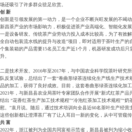
场还吸引了许多群众驻足欣赏。
创 新
创新是引领发展的第一动力，是一个企业不断兴旺发展的不竭动
新昌茶产业的市场影响力，积极促进茶产业高端化、智能化发展
一是设备研发。传统茶产业劳动力投入成本比较高，为了有效解决
全自动包装流水线的提升与改造”项目，即对适用于茶叶生产的
个集装箱的产品需要15名员工生产近1个月，机器研发成功后只
升。
二是技术开发。2016年至2017年，与中国农业科学院茶叶研
队反复试验，总结出了一套“卷曲形绿茶连续化生产线生产技术规
品的加工，获得了良好成效。目前，这套卷曲形绿茶连续化加工设备
2021年，与新昌县农业局茶叶专家团队合作开展“新式红茶产
结出 “花香红茶生产加工技术规程”“冷泡红茶加工技术规程”“
慰。”袁月说。随后，通过技术培训向全县近60名茶叶生产经
这些创新都让澄潭茶厂有了让人耳目一新的变化，从中可管窥传
共 富
2022年，浙江被列为全国共同富裕示范省，新昌县被列为缩