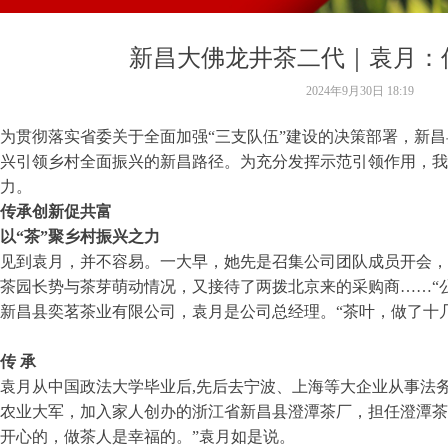
新昌大佛龙井茶二代｜袁月：
2024年9月30日
18:19
为贯彻落实省委关于全面加强“三支队伍”建设的决策部署，新昌县
兴引领乡村全面振兴的新昌路径。为充分发挥示范引领作用，我们
力。
传承创新促共富
以“茶”聚乡村振兴之力
见到袁月，并不容易。一大早，她先是召集公司团队成员开会，
茶园长势与茶芽萌动情况，又接待了两拨北京来的采购商……“
新昌县奕茗茶业有限公司，袁月是公司总经理。“茶叶，做了十
传 承
袁月从中国政法大学毕业后,先后去宁波、上海等大企业从事法务工
农业大军，加入家人创办的浙江省新昌县澄潭茶厂，担任澄潭茶
开心的，做茶人是幸福的。”袁月如是说。