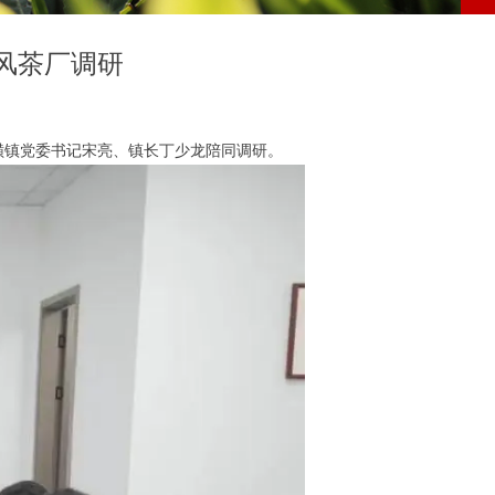
风茶厂调研
璜镇党委书记宋亮、镇长丁少龙陪同调研。