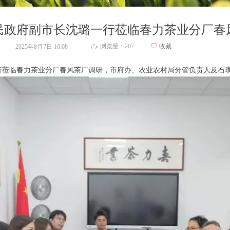
民政府副市长沈璐一行莅临春力茶业分厂春
浏览量：
207
ꄀ
收藏
2025年8月7日
10:08
ꄘ
一行莅临春力茶业分厂春风茶厂调研，市府办、农业农村局分管负责人及石