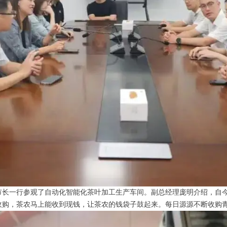
长一行参观了自动化智能化茶叶加工生产车间。副总经理庞明介绍，自今年4
金收购，茶农马上能收到现钱，让茶农的钱袋子鼓起来。每日源源不断收购青