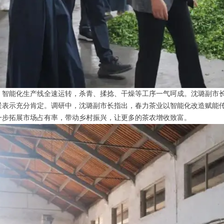
叶，智能化生产线全速运转，杀青、揉捻、干燥等工序一气呵成。沈璐副市
表示充分肯定。调研中，沈璐副市长指出，春力茶业以智能化改造赋能传
一步拓展市场占有率，带动乡村振兴，让更多的茶农增收致富。