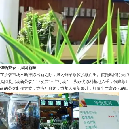
锌硒茶香，凤冈新味
在茶饮市场不断推陈出新之际，凤冈锌硒茶饮脱颖而出。依托凤冈得天独
凤冈县启动新茶饮产业发展“三年行动” ，从做优原料基地入手，保障
尚的茶饮制作方式，或搭配鲜奶，或加入清新果汁，打造出丰富多元的口