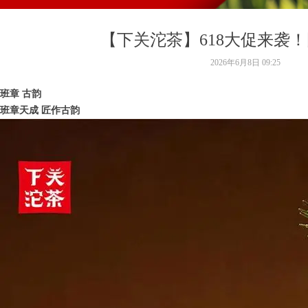
【下关沱茶】618大促来袭
2026年6月8日
09:25
班章 古韵
班章天成 匠作古韵