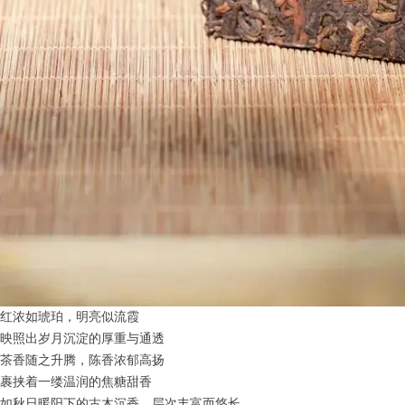
红浓如琥珀，明亮似流霞
映照出岁月沉淀的厚重与通透
茶香随之升腾，陈香浓郁高扬
裹挟着一缕温润的焦糖甜香
如秋日暖阳下的古木沉香，层次丰富而悠长