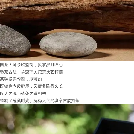
国茶大师亲临监制，执掌岁月匠心
砖茶古法，承袭下关沱茶技艺精髓
茶砖紧实匀整，厚薄如一
既锁住内质醇厚，又蓄养陈香久长
匠人之魂与砖茶之道相融
铸就了蕴藏时光、沉稳大气的班章古韵熟茶