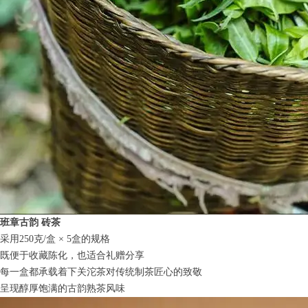
班章古韵 砖茶
采用250克/盒 × 5盒的规格
既便于收藏陈化，也适合礼赠分享
每一盒都承载着下关沱茶对传统制茶匠心的致敬
呈现醇厚饱满的古韵熟茶风味