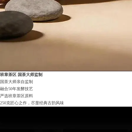
班章茶区 国茶大师监制
国茶大师亲自监制
融合50年发酵技艺
严选班章茶区原料
250克匠心之作，尽显经典古韵风味