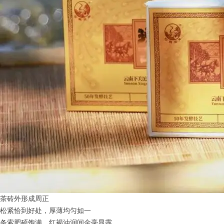
茶砖外形成周正
松紧恰到好处，厚薄均匀如一
条索肥硕饱满，红褐油润间金毫显露