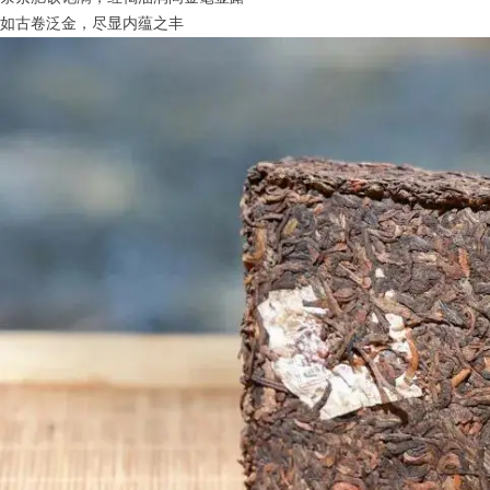
如古卷泛金，尽显内蕴之丰