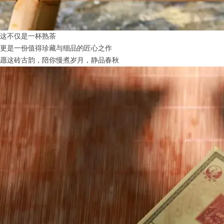
这不仅是一杯熟茶
更是一份值得珍藏与细品的匠心之作
愿这砖古韵，陪你慢煮岁月，静品春秋