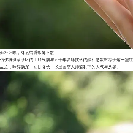
倾杯细嗅，杯底留香馥郁不散，
仿佛将班章茶区的山野气韵与五十年发酵技艺的醇和悉数封存于这一盏红
品之，味醇韵深，回甘绵长，尽显国茶大师监制下的大气与从容。